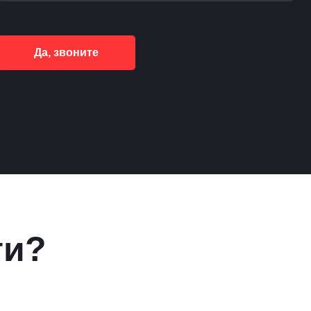
Да, звоните
ги?