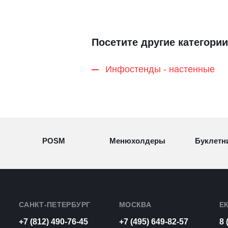
Посетите другие категории
Инфостенды - настенные
POSM
Менюхолдеры
Буклетн
Разделители
Световые
Визитн
товаров
конструкции
САНКТ-ПЕТЕРБУРГ
МОСКВА
Е
+7 (812) 490-76-45
+7 (495) 649-82-57
8 