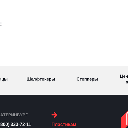
:
Цен
ицы
Шелфтокеры
Стопперы
ж
Торговые
Cтеллажи и
ицы
Сал
стойки
витрины
КАТЕРИНБУРГ
(800) 333-72-11
Пластикам