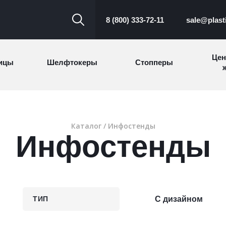
8 (800) 333-72-11
sale@plast
Цен
ицы
Шелфтокеры
Стопперы
ж
Торговые
Cтеллажи и
ицы
Сал
стойки
витрины
Каталог
/ Инфостенды
Инфостенды
Номерки для
ки
Сувениры
п
гардероба
и
ТИП
С дизайном