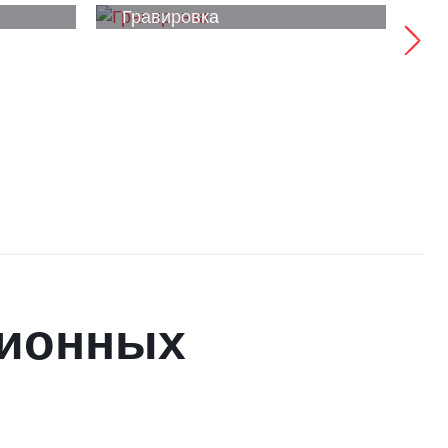
Гравировка
У
ционных