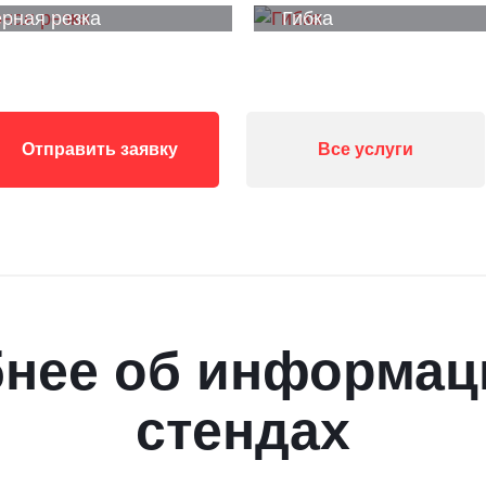
рная резка
Гибка
Отправить заявку
Все услуги
нее об информа
стендах