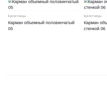
Рамки для бумаг
Буклетницы
Буклетницы
Салфетницы
Карман объемный половинчатый
Карман объ
05
стенкой 06
Самое разное на заказ
Сувениры
Таблички
Урны из оргстекла