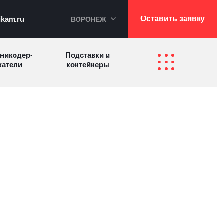
Оставить заявку
ikam.ru
ВОРОНЕЖ
никодер­
Подставки и
а­те­ли
контейнеры
Перекидные
фетницы
Инфостенды
системы
Другие
Самое разное
олезные
на заказ
зделия