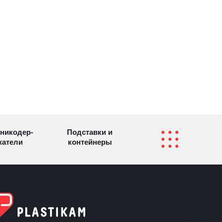
никодер­
Подставки и
а­те­ли
контейнеры
Перекидные
фетницы
Инфостенды
системы
Другие