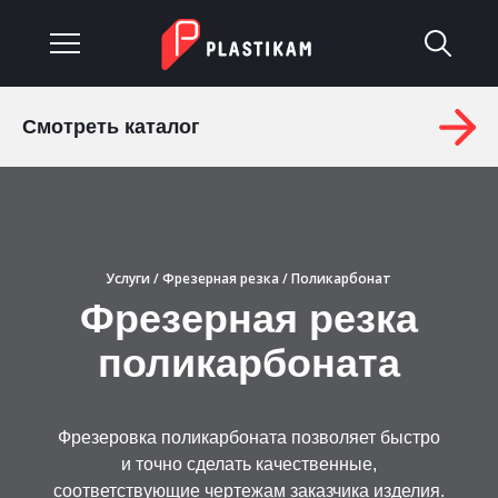
Смотреть каталог
О компании
Каталог
Услуги
Услуги
/
Фрезерная резка
/ Поликарбонат
Фрезерная резка
Изделия на заказ
поликарбоната
Материалы
Оплата и доставка
Фрезеровка поликарбоната позволяет быстро
и точно сделать качественные,
Гарантия
соответствующие чертежам заказчика изделия.