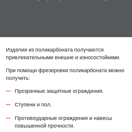
Контакты
Отправить заявку
Изделия из поликарбоната получаются
привлекательными внешне и износостойкими.
ВОРОНЕЖ
При помощи фрезеровки поликарбоната можно
получить:
8 (800) 333-72-11
Прозрачные защитные ограждения.
sale@plastikam.ru
Ступени и пол.
Противоударные ограждения и навесы
повышенной прочности.