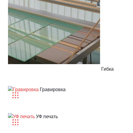
Оргстекло
Поликарбонат
Композит
ПЭТ
Полистирол
Гибка
Проволока
Гравировка
ПВХ
Металл
УФ печать
Оргстекло