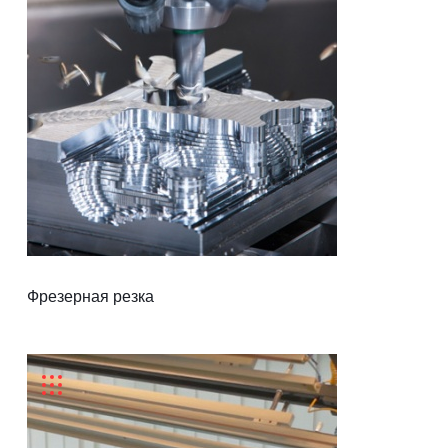
Металл
Оргстекло
Поликарбонат
Полистирол
ПВХ
МДФ
Фрезерная резка
Композит
ДСП
Металл