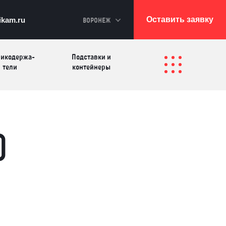
Оставить заявку
ikam.ru
ВОРОНЕЖ
икодер­жа­
Подставки и
те­ли
контейнеры
Перекидные
лфетницы
Инфостенды
системы
)
Другие
Самое разное на
олезные
заказ
зделия