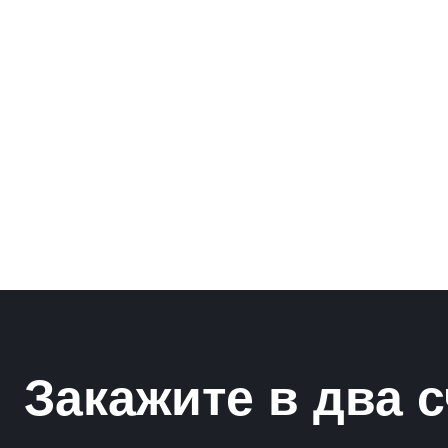
Рамки для бумаг
Салфетницы
Самое разное на заказ
Сувениры
Таблички
Урны из оргстекла
Закажите в два с