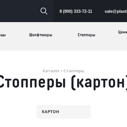
8 (800) 333-72-11
sale@plast
Ценн
ицы
Шелфтокеры
Стопперы
Торговые
Cтеллажи и
ицы
Са
стойки
витрины
Каталог
/
Стопперы
Стопперы (картон
Номерки для
ки
Сувениры
п
гардероба
и
КАРТОН